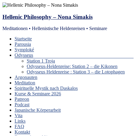
Zum
Inhalt
springen
Hellenic Philosophy – Nona Simakis
Meditationen • Hellenistische Heldenreisen • Seminare
Menü
Startseite
Parousia
Symploké
Odysseus
Station 1 Troja
Odysseus-Heldenreise: Station 2 – die Kikonen
Odysseus Heldenreise : Station 3 – die Lotophagen
Argonauten
Meditation
Spirituelle Mystik nach Daskalos
Kurse & Seminare 2026
Patreon
Podcast
Japanische Körperarbeit
Vita
Links
FAQ
Kontakt